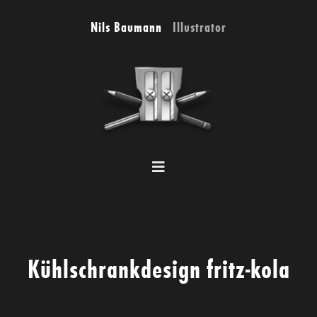
Zum
Nils Baumann
Illustrator
Inhalt
springen
Toggle
Navigation
Portfolio
Referenzen
Kühlschrankdesign fritz-kola